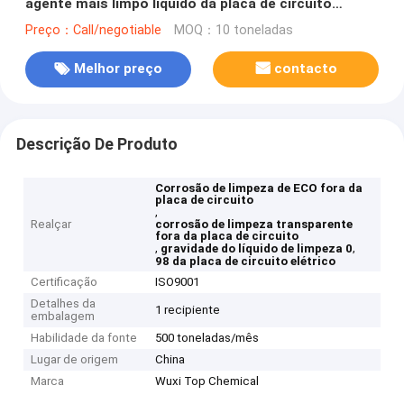
agente mais limpo líquido da placa de circuito
elétrico
Preço：Call/negotiable
MOQ：10 toneladas
Melhor preço
contacto
Descrição De Produto
Corrosão de limpeza de ECO fora da
placa de circuito
,
Realçar
corrosão de limpeza transparente
fora da placa de circuito
,
,
gravidade do líquido de limpeza 0
98 da placa de circuito elétrico
Certificação
ISO9001
Detalhes da
1 recipiente
embalagem
Habilidade da fonte
500 toneladas/mês
Lugar de origem
China
Marca
Wuxi Top Chemical