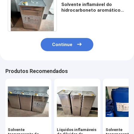
Solvente inflamável do
hidrocarboneto aromático
da anti pintura do diluente
três do diluidor 18L
Continue
Produtos Recomendados
Solvente
Líquidos inflamáveis
Solvente